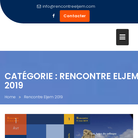
Skip
info@rencontreeljem.com
to
Contacter
content
CATÉGORIE :
RENCONTRE ELJE
2019
Home
Rencontre Eljem 2019
1
Avr