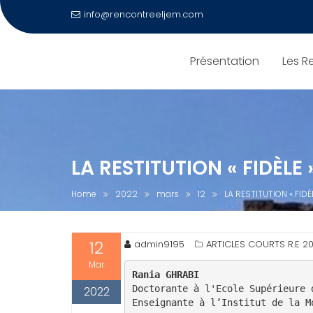
Skip
info@rencontreeljem.com
to
content
Présentation
Les R
LA RESTITUTION « FIDÈL
Home
2022
mars
12
LA RESTITUTION « FID
12
admin9195
ARTICLES COURTS R.E 2
Mar
Rania GHRABI 
Doctorante à l'Ecole Supérieure 
2022
Enseignante à l’Institut de la M