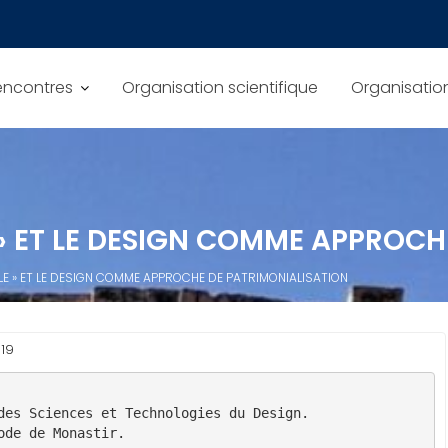
encontres
Organisation scientifique
Organisation
E » ET LE DESIGN COMME APPROC
ÈLE » ET LE DESIGN COMME APPROCHE DE PATRIMONIALISATION
019
des Sciences et Technologies du Design.
ode de Monastir.